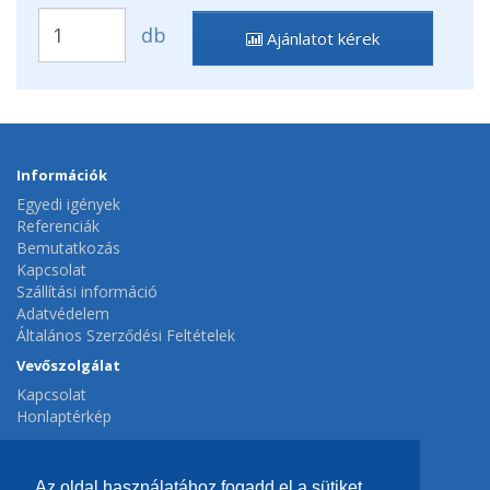
db
Ajánlatot kérek
Információk
Egyedi igények
Referenciák
Bemutatkozás
Kapcsolat
Szállítási információ
Adatvédelem
Általános Szerződési Feltételek
Vevőszolgálat
Kapcsolat
Honlaptérkép
Extrák
Gyártók
Az oldal használatához fogadd el a sütiket,