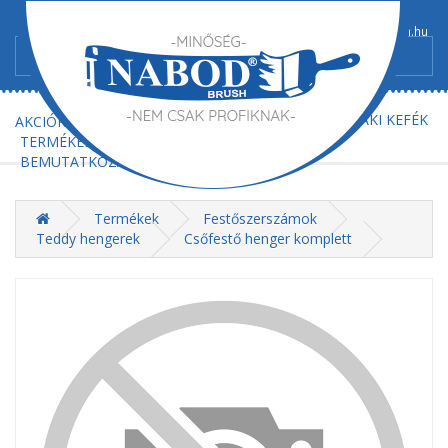
+36/52-367-300
+36/52-367-602
info@nabod-brush.hu
FŐOLDAL
AJÁNLATKÉRÉS
MŰSZAKI KEFÉK
AKCIÓK
TERMÉKEK
BEMUTATKOZÁS
KAPCSOLAT
Termékek
Festőszerszámok
Teddy hengerek
Csőfestő henger komplett